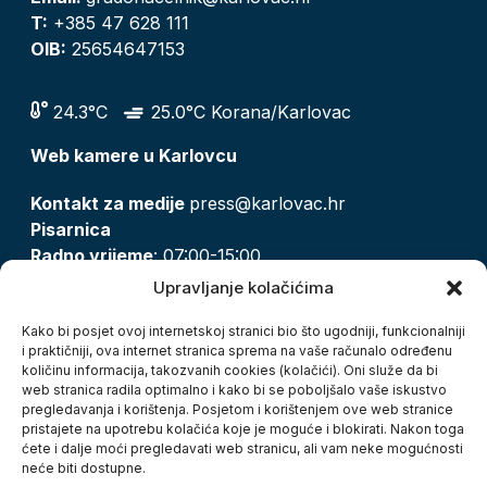
T:
+385 47 628 111
OIB:
25654647153
24.3°C
25.0°C Korana/Karlovac
Web kamere u Karlovcu
Kontakt za medije
press@karlovac.hr
Pisarnica
Radno vrijeme
: 07:00-15:00
Email:
pisarnica@karlovac.hr
Upravljanje kolačićima
T:
047 628 210, 047 628 137
Kako bi posjet ovoj internetskoj stranici bio što ugodniji, funkcionalniji
i praktičniji, ova internet stranica sprema na vaše računalo određenu
količinu informacija, takozvanih cookies (kolačići). Oni služe da bi
Zaštita osobnih podataka
web stranica radila optimalno i kako bi se poboljšalo vaše iskustvo
pregledavanja i korištenja. Posjetom i korištenjem ove web stranice
Pristup informacijama
pristajete na upotrebu kolačića koje je moguće i blokirati. Nakon toga
Kolačići
ćete i dalje moći pregledavati web stranicu, ali vam neke mogućnosti
Izjava o pristupačnosti
neće biti dostupne.