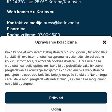
24.3°C
25.0°C Korana/Karlovac
Web kamere u Karlovcu
Kontakt za medije
press@karlovac.hr
Pisarnica
Radno vrijeme
: 07:00-15:00
Email:
pisarnica@karlovac.hr
Upravljanje kolačićima
T:
047 628 210, 047 628 137
Kako bi posjet ovoj internetskoj stranici bio što ugodniji, funkcionalniji
i praktičniji, ova internet stranica sprema na vaše računalo određenu
količinu informacija, takozvanih cookies (kolačići). Oni služe da bi
Zaštita osobnih podataka
web stranica radila optimalno i kako bi se poboljšalo vaše iskustvo
pregledavanja i korištenja. Posjetom i korištenjem ove web stranice
Pristup informacijama
pristajete na upotrebu kolačića koje je moguće i blokirati. Nakon toga
Kolačići
ćete i dalje moći pregledavati web stranicu, ali vam neke mogućnosti
Izjava o pristupačnosti
neće biti dostupne.
Turistička zajednica grada Karlovca
Prihvati
Odbij