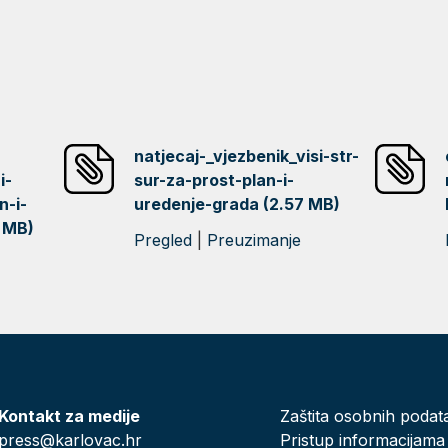
natjecaj-_vjezbenik_visi-str-
i-
sur-za-prost-plan-i-
n-i-
uredenje-grada (2.57 MB)
 MB)
Pregled
|
Preuzimanje
Kontakt za medije
Zaštita osobnih podat
press@karlovac.hr
Pristup informacijama