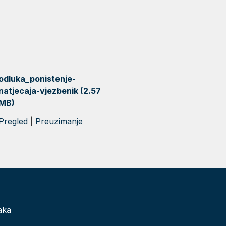
odluka_ponistenje-
natjecaja-vjezbenik (2.57
MB)
Pregled
|
Preuzimanje
aka