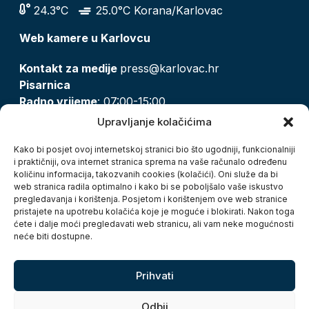
24.3°C
25.0°C Korana/Karlovac
Web kamere u Karlovcu
Kontakt za medije
press@karlovac.hr
Pisarnica
Radno vrijeme
: 07:00-15:00
Email:
pisarnica@karlovac.hr
Upravljanje kolačićima
T:
047 628 210, 047 628 137
Kako bi posjet ovoj internetskoj stranici bio što ugodniji, funkcionalniji
i praktičniji, ova internet stranica sprema na vaše računalo određenu
količinu informacija, takozvanih cookies (kolačići). Oni služe da bi
Zaštita osobnih podataka
web stranica radila optimalno i kako bi se poboljšalo vaše iskustvo
pregledavanja i korištenja. Posjetom i korištenjem ove web stranice
Pristup informacijama
pristajete na upotrebu kolačića koje je moguće i blokirati. Nakon toga
Kolačići
ćete i dalje moći pregledavati web stranicu, ali vam neke mogućnosti
Izjava o pristupačnosti
neće biti dostupne.
Turistička zajednica grada Karlovca
Prihvati
Odbij