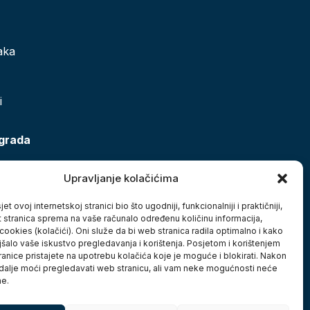
aka
i
 grada
Upravljanje kolačićima
et ovoj internetskoj stranici bio što ugodniji, funkcionalniji i praktičniji,
t stranica sprema na vaše računalo određenu količinu informacija,
cookies (kolačići). Oni služe da bi web stranica radila optimalno i kako
jšalo vaše iskustvo pregledavanja i korištenja. Posjetom i korištenjem
anice pristajete na upotrebu kolačića koje je moguće i blokirati. Nakon
 dalje moći pregledavati web stranicu, ali vam neke mogućnosti neće
ne.