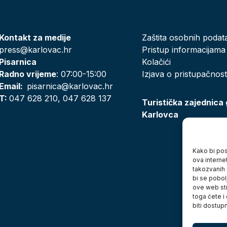
Kontakt za medije
Zaštita osobnih podat
press@karlovac.hr
Pristup informacijama
Pisarnica
Kolačići
Radno vrijeme
: 07:00-15:00
Izjava o pristupačnost
Email:
pisarnica@karlovac.hr
T:
047 628 210, 047 628 137
Turistička zajednica
Karlovca
Kako bi posj
ova interne
takozvanih 
bi se pobol
ove web str
toga ćete i
biti dostup