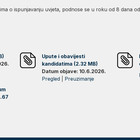
azima o ispunjavanju uvjeta, podnose se u roku od 8 dana o
B)
Upute i obavijesti
026.
kandidatima (2.32 MB)
Datum objave: 10.6.2026.
Pregled
|
Preuzimanje
tum
2.67