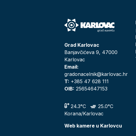
Grad Karlovac
Banjavčićeva 9, 47000
Karlovac
Email:
gradonacelnik@karlovac.hr
T:
+385 47 628 111
OIB:
25654647153
24.3°C
25.0°C
Korana/Karlovac
Web kamere u Karlovcu