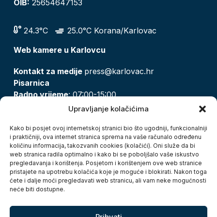
OIB:
25654647153
24.3°C
25.0°C Korana/Karlovac
Web kamere u Karlovcu
Kontakt za medije
press@karlovac.hr
Pisarnica
Radno vrijeme
: 07:00-15:00
Email:
pisarnica@karlovac.hr
Upravljanje kolačićima
T:
047 628 210, 047 628 137
Kako bi posjet ovoj internetskoj stranici bio što ugodniji, funkcionalniji
i praktičniji, ova internet stranica sprema na vaše računalo određenu
količinu informacija, takozvanih cookies (kolačići). Oni služe da bi
Zaštita osobnih podataka
web stranica radila optimalno i kako bi se poboljšalo vaše iskustvo
pregledavanja i korištenja. Posjetom i korištenjem ove web stranice
Pristup informacijama
pristajete na upotrebu kolačića koje je moguće i blokirati. Nakon toga
Kolačići
ćete i dalje moći pregledavati web stranicu, ali vam neke mogućnosti
Izjava o pristupačnosti
neće biti dostupne.
Turistička zajednica grada Karlovca
Prihvati