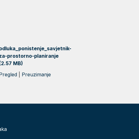
odluka_ponistenje_savjetnik-
za-prostorno-planiranje
(2.57 MB)
Pregled
|
Preuzimanje
aka