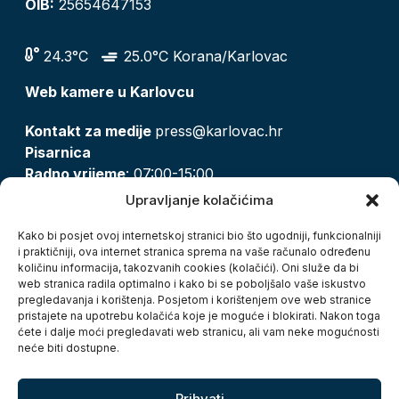
OIB:
25654647153
24.3°C
25.0°C Korana/Karlovac
Web kamere u Karlovcu
Kontakt za medije
press@karlovac.hr
Pisarnica
Radno vrijeme
: 07:00-15:00
Email:
pisarnica@karlovac.hr
Upravljanje kolačićima
T:
047 628 210, 047 628 137
Kako bi posjet ovoj internetskoj stranici bio što ugodniji, funkcionalniji
i praktičniji, ova internet stranica sprema na vaše računalo određenu
količinu informacija, takozvanih cookies (kolačići). Oni služe da bi
Zaštita osobnih podataka
web stranica radila optimalno i kako bi se poboljšalo vaše iskustvo
pregledavanja i korištenja. Posjetom i korištenjem ove web stranice
Pristup informacijama
pristajete na upotrebu kolačića koje je moguće i blokirati. Nakon toga
Kolačići
ćete i dalje moći pregledavati web stranicu, ali vam neke mogućnosti
Izjava o pristupačnosti
neće biti dostupne.
Turistička zajednica grada Karlovca
Prihvati