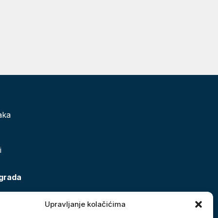
aka
i
 grada
Upravljanje kolačićima