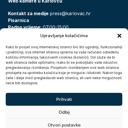
Web kamere u Karlovcu
Kontakt za medije
press@karlovac.hr
Pisarnica
Radno vrijeme
: 07:00-15:00
Email:
pisarnica@karlovac.hr
Upravljanje kolačićima
T:
047 628 210, 047 628 137
Kako bi posjet ovoj internetskoj stranici bio što ugodniji, funkcionalniji
i praktičniji, ova internet stranica sprema na vaše računalo određenu
količinu informacija, takozvanih cookies (kolačići). Oni služe da bi
Zaštita osobnih podataka
web stranica radila optimalno i kako bi se poboljšalo vaše iskustvo
pregledavanja i korištenja. Posjetom i korištenjem ove web stranice
Pristup informacijama
pristajete na upotrebu kolačića koje je moguće i blokirati. Nakon toga
Kolačići
ćete i dalje moći pregledavati web stranicu, ali vam neke mogućnosti
Izjava o pristupačnosti
neće biti dostupne.
Turistička zajednica grada Karlovca
Prihvati
Odbij
Otvori postavke