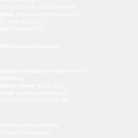
Banjavčićeva 9, 47000 Karlovac
Email:
gradonacelnik@karlovac.hr
T:
+385 47 628 111
OIB:
25654647153
Web kamere u Karlovcu
Kontakt za medije
press@karlovac.hr
Pisarnica
Radno vrijeme
: 07:00-15:00
Email:
pisarnica@karlovac.hr
T:
047 628 210, 047 628 137
Zaštita osobnih podataka
Pristup informacijama