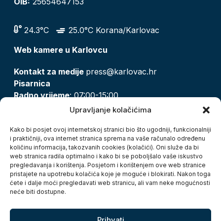
OIB:
25654647153
24.3°C
25.0°C Korana/Karlovac
Web kamere u Karlovcu
Kontakt za medije
press@karlovac.hr
Pisarnica
Radno vrijeme
: 07:00-15:00
Email:
pisarnica@karlovac.hr
Upravljanje kolačićima
T:
047 628 210, 047 628 137
Kako bi posjet ovoj internetskoj stranici bio što ugodniji, funkcionalniji
i praktičniji, ova internet stranica sprema na vaše računalo određenu
količinu informacija, takozvanih cookies (kolačići). Oni služe da bi
Zaštita osobnih podataka
web stranica radila optimalno i kako bi se poboljšalo vaše iskustvo
pregledavanja i korištenja. Posjetom i korištenjem ove web stranice
Pristup informacijama
pristajete na upotrebu kolačića koje je moguće i blokirati. Nakon toga
Kolačići
ćete i dalje moći pregledavati web stranicu, ali vam neke mogućnosti
Izjava o pristupačnosti
neće biti dostupne.
Turistička zajednica grada Karlovca
Prihvati