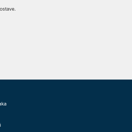
ostave.
aka
i