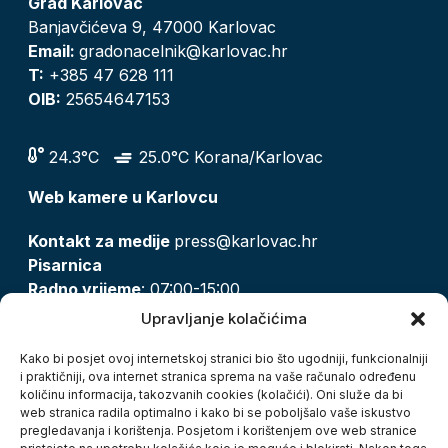
Grad Karlovac
Banjavčićeva 9, 47000 Karlovac
Email:
gradonacelnik@karlovac.hr
T:
+385 47 628 111
OIB:
25654647153
24.3°C
25.0°C Korana/Karlovac
Web kamere u Karlovcu
Kontakt za medije
press@karlovac.hr
Pisarnica
Radno vrijeme
: 07:00-15:00
Email:
pisarnica@karlovac.hr
Upravljanje kolačićima
T:
047 628 210, 047 628 137
Kako bi posjet ovoj internetskoj stranici bio što ugodniji, funkcionalniji
i praktičniji, ova internet stranica sprema na vaše računalo određenu
količinu informacija, takozvanih cookies (kolačići). Oni služe da bi
Zaštita osobnih podataka
web stranica radila optimalno i kako bi se poboljšalo vaše iskustvo
pregledavanja i korištenja. Posjetom i korištenjem ove web stranice
Pristup informacijama