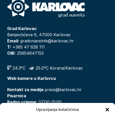
Grad Karlovac
Banjavčićeva 9, 47000 Karlovac
Email:
gradonacelnik@karlovac.hr
T:
+385 47 628 111
OIB:
25654647153
24.3°C
25.0°C Korana/Karlovac
Web kamere u Karlovcu
Kontakt za medije
press@karlovac.hr
Pisarnica
Radno vrijeme
: 07:00-15:00
Email:
pisarnica@karlovac.hr
Upravljanje kolačićima
T:
047 628 210, 047 628 137