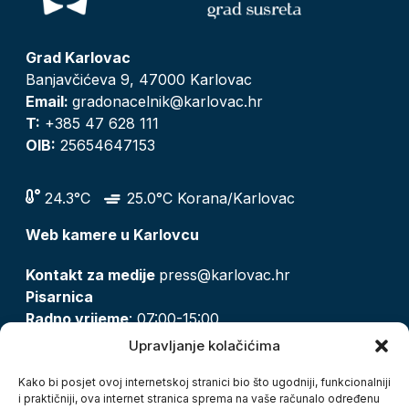
Grad Karlovac
Banjavčićeva 9, 47000 Karlovac
Email:
gradonacelnik@karlovac.hr
T:
+385 47 628 111
OIB:
25654647153
24.3°C
25.0°C Korana/Karlovac
Web kamere u Karlovcu
Kontakt za medije
press@karlovac.hr
Pisarnica
Radno vrijeme
: 07:00-15:00
Email:
pisarnica@karlovac.hr
Upravljanje kolačićima
T:
047 628 210, 047 628 137
Kako bi posjet ovoj internetskoj stranici bio što ugodniji, funkcionalniji
i praktičniji, ova internet stranica sprema na vaše računalo određenu