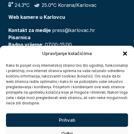
24.3°C
25.0°C Korana/Karlovac
Web kamere u Karlovcu
Kontakt za medije
press@karlovac.hr
Pisarnica
Radno vrijeme
: 07:00-15:00
Email:
pisarnica@karlovac.hr
Upravljanje kolačićima
T:
047 628 210, 047 628 137
Kako bi posjet ovoj internetskoj stranici bio što ugodniji, funkcionalniji
i praktičniji, ova internet stranica sprema na vaše računalo određenu
količinu informacija, takozvanih cookies (kolačići). Oni služe da bi
Zaštita osobnih podataka
web stranica radila optimalno i kako bi se poboljšalo vaše iskustvo
pregledavanja i korištenja. Posjetom i korištenjem ove web stranice
Pristup informacijama
pristajete na upotrebu kolačića koje je moguće i blokirati. Nakon toga
Kolačići
ćete i dalje moći pregledavati web stranicu, ali vam neke mogućnosti
Izjava o pristupačnosti
neće biti dostupne.
Turistička zajednica grada Karlovca
Prihvati
Odbij