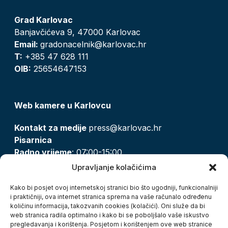
Grad Karlovac
Banjavčićeva 9, 47000 Karlovac
Email:
gradonacelnik@karlovac.hr
T:
+385 47 628 111
OIB:
25654647153
Web kamere u Karlovcu
Kontakt za medije
press@karlovac.hr
Pisarnica
Radno vrijeme
: 07:00-15:00
Email:
pisarnica@karlovac.hr
Upravljanje kolačićima
T:
047 628 210, 047 628 137
Kako bi posjet ovoj internetskoj stranici bio što ugodniji, funkcionalniji
i praktičniji, ova internet stranica sprema na vaše računalo određenu
količinu informacija, takozvanih cookies (kolačići). Oni služe da bi
Zaštita osobnih podataka
web stranica radila optimalno i kako bi se poboljšalo vaše iskustvo
pregledavanja i korištenja. Posjetom i korištenjem ove web stranice
Pristup informacijama