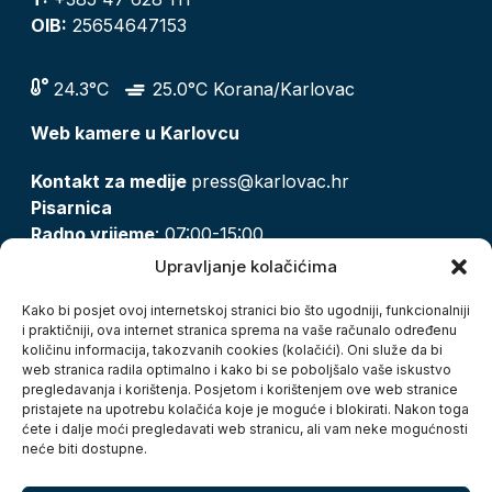
OIB:
25654647153
24.3°C
25.0°C Korana/Karlovac
Web kamere u Karlovcu
Kontakt za medije
press@karlovac.hr
Pisarnica
Radno vrijeme
: 07:00-15:00
Email:
pisarnica@karlovac.hr
Upravljanje kolačićima
T:
047 628 210, 047 628 137
Kako bi posjet ovoj internetskoj stranici bio što ugodniji, funkcionalniji
i praktičniji, ova internet stranica sprema na vaše računalo određenu
količinu informacija, takozvanih cookies (kolačići). Oni služe da bi
Zaštita osobnih podataka
web stranica radila optimalno i kako bi se poboljšalo vaše iskustvo
pregledavanja i korištenja. Posjetom i korištenjem ove web stranice
Pristup informacijama
pristajete na upotrebu kolačića koje je moguće i blokirati. Nakon toga
Kolačići
ćete i dalje moći pregledavati web stranicu, ali vam neke mogućnosti
Izjava o pristupačnosti
neće biti dostupne.