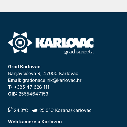
Grad Karlovac
Banjavčićeva 9, 47000 Karlovac
Email:
gradonacelnik@karlovac.hr
T:
+385 47 628 111
OIB:
25654647153
24.3°C
25.0°C Korana/Karlovac
Web kamere u Karlovcu