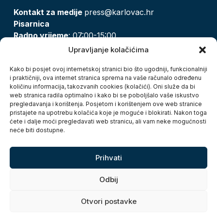
Kontakt za medije
press@karlovac.hr
Pisarnica
Radno vrijeme
: 07:00-15:00
Email:
pisarnica@karlovac.hr
Upravljanje kolačićima
T:
047 628 210, 047 628 137
Kako bi posjet ovoj internetskoj stranici bio što ugodniji, funkcionalniji
i praktičniji, ova internet stranica sprema na vaše računalo određenu
količinu informacija, takozvanih cookies (kolačići). Oni služe da bi
Zaštita osobnih podataka
web stranica radila optimalno i kako bi se poboljšalo vaše iskustvo
pregledavanja i korištenja. Posjetom i korištenjem ove web stranice
Pristup informacijama
pristajete na upotrebu kolačića koje je moguće i blokirati. Nakon toga
Kolačići
ćete i dalje moći pregledavati web stranicu, ali vam neke mogućnosti
Izjava o pristupačnosti
neće biti dostupne.
Turistička zajednica grada Karlovca
Prihvati
Odbij
Otvori postavke
Copyright © 2026. Grad Karlovac, sva prava pridržana