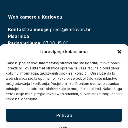
Web kamere u Karlovcu
Kontakt za medije
press@karlovac.hr
Pisarnica
Radno vrijeme
: 07:00-15:00
Email:
pisarnica@karlovac.hr
Upravljanje kolačićima
T:
047 628 210, 047 628 137
Kako bi posjet ovoj internetskoj stranici bio što ugodniji, funkcionalniji
i praktičniji, ova internet stranica sprema na vaše računalo određenu
količinu informacija, takozvanih cookies (kolačići). Oni služe da bi
Zaštita osobnih podataka
web stranica radila optimalno i kako bi se poboljšalo vaše iskustvo
pregledavanja i korištenja. Posjetom i korištenjem ove web stranice
Pristup informacijama
pristajete na upotrebu kolačića koje je moguće i blokirati. Nakon toga
Kolačići
ćete i dalje moći pregledavati web stranicu, ali vam neke mogućnosti
Izjava o pristupačnosti
neće biti dostupne.
Turistička zajednica grada Karlovca
Prihvati