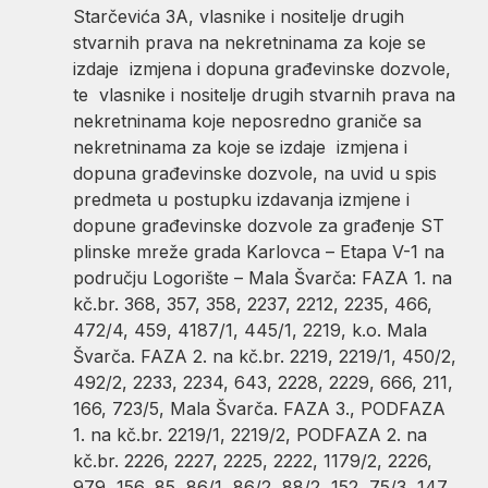
Starčevića 3A, vlasnike i nositelje drugih
stvarnih prava na nekretninama za koje se
izdaje izmjena i dopuna građevinske dozvole,
te vlasnike i nositelje drugih stvarnih prava na
nekretninama koje neposredno graniče sa
nekretninama za koje se izdaje izmjena i
dopuna građevinske dozvole, na uvid u spis
predmeta u postupku izdavanja izmjene i
dopune građevinske dozvole za građenje ST
plinske mreže grada Karlovca – Etapa V-1 na
području Logorište – Mala Švarča: FAZA 1. na
kč.br. 368, 357, 358, 2237, 2212, 2235, 466,
472/4, 459, 4187/1, 445/1, 2219, k.o. Mala
Švarča. FAZA 2. na kč.br. 2219, 2219/1, 450/2,
492/2, 2233, 2234, 643, 2228, 2229, 666, 211,
166, 723/5, Mala Švarča. FAZA 3., PODFAZA
1. na kč.br. 2219/1, 2219/2, PODFAZA 2. na
kč.br. 2226, 2227, 2225, 2222, 1179/2, 2226,
979, 156, 85, 86/1, 86/2, 88/2, 152, 75/3, 147,