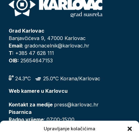
Grad Karlovac
Banjavčićeva 9, 47000 Karlovac
Email:
gradonacelnik@karlovac.hr
T:
+385 47 628 111
OIB:
25654647153
24.3°C
25.0°C Korana/Karlovac
Web kamere u Karlovcu
Kontakt za medije
press@karlovac.hr
Pisarnica
Radno vrijeme
: 07:00-15:00
Email:
pisarnica@karlovac.hr
Upravljanje kolačićima
T:
047 628 210, 047 628 137