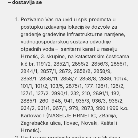
– dostavlja se
Pozivamo Vas na uvid u spis predmeta u
postupku izdavanja lokacijske dozvole za
građenje građevine infrastrukturne namjene,
vodnogospodarskog sustava odvodnje
otpadnih voda – sanitarni kanal u naselju
Hrnetić, 3. skupine, na katastarskim česticama
k.č.br. 1191/2, 2852/1, 2856/2, 2856/3, 2856/1,
2844/1, 2857/1, 2872, 2858/8, 2858/9,
2858/1, 2858/11, 2858/7, 2858/8, 2889, 101/4,
101/1, 101/2, 103/5, 2875/1, 177, 126/1, 126/2,
137/1, 137/2, 2890/1, 232, 210, 2891/1, 182,
2885/1, 260, 948, 941, 935/3, 936/3, 936/2,
934/2, 931/1, 967/1, 979, 2873, 990 i 999 k.o.
Karlovac I (NASELJE HRNETIĆ, ZBanija,
Zagrebačka ulica, Ilovac, Novaki, Kaštel i
Hrnetić).
Uvid u spis predmeta može se izvršiti dana