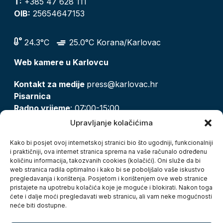
T:
+385 47 628 111
OIB:
25654647153
24.3°C
25.0°C Korana/Karlovac
Web kamere u Karlovcu
Kontakt za medije
press@karlovac.hr
Pisarnica
Radno vrijeme
: 07:00-15:00
Email:
pisarnica@karlovac.hr
Upravljanje kolačićima
T:
047 628 210, 047 628 137
Kako bi posjet ovoj internetskoj stranici bio što ugodniji, funkcionalniji
i praktičniji, ova internet stranica sprema na vaše računalo određenu
količinu informacija, takozvanih cookies (kolačići). Oni služe da bi
Zaštita osobnih podataka
web stranica radila optimalno i kako bi se poboljšalo vaše iskustvo
pregledavanja i korištenja. Posjetom i korištenjem ove web stranice
Pristup informacijama
pristajete na upotrebu kolačića koje je moguće i blokirati. Nakon toga
Kolačići
ćete i dalje moći pregledavati web stranicu, ali vam neke mogućnosti
Izjava o pristupačnosti
neće biti dostupne.