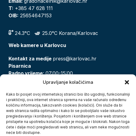
Email:
gradonacelnik@karlovac.hr
T:
+385 47 628 111
OIB:
25654647153
24.3°C
25.0°C Korana/Karlovac
Web kamere u Karlovcu
Kontakt za medije
press@karlovac.hr
Pisarnica
Radno vrijeme
: 07:00-15:00
Email:
pisarnica@karlovac.hr
Upravljanje kolačićima
T:
047 628 210, 047 628 137
Kako bi posjet ovoj internetskoj stranici bio što ugodniji, funkcionalniji
i praktičniji, ova internet stranica sprema na vaše računalo određenu
količinu informacija, takozvanih cookies (kolačići). Oni služe da bi
Zaštita osobnih podataka
web stranica radila optimalno i kako bi se poboljšalo vaše iskustvo
pregledavanja i korištenja. Posjetom i korištenjem ove web stranice
Pristup informacijama
pristajete na upotrebu kolačića koje je moguće i blokirati. Nakon toga
Kolačići
ćete i dalje moći pregledavati web stranicu, ali vam neke mogućnosti
Izjava o pristupačnosti
neće biti dostupne.