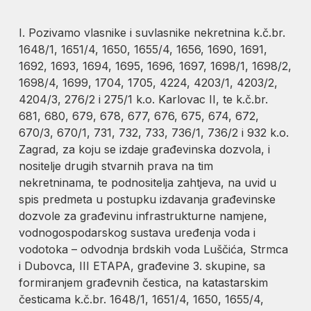
I. Pozivamo vlasnike i suvlasnike nekretnina k.č.br.
1648/1, 1651/4, 1650, 1655/4, 1656, 1690, 1691,
1692, 1693, 1694, 1695, 1696, 1697, 1698/1, 1698/2,
1698/4, 1699, 1704, 1705, 4224, 4203/1, 4203/2,
4204/3, 276/2 i 275/1 k.o. Karlovac II, te k.č.br.
681, 680, 679, 678, 677, 676, 675, 674, 672,
670/3, 670/1, 731, 732, 733, 736/1, 736/2 i 932 k.o.
Zagrad, za koju se izdaje građevinska dozvola, i
nositelje drugih stvarnih prava na tim
nekretninama, te podnositelja zahtjeva, na uvid u
spis predmeta u postupku izdavanja građevinske
dozvole za građevinu infrastrukturne namjene,
vodnogospodarskog sustava uređenja voda i
vodotoka – odvodnja brdskih voda Luščića, Strmca
i Dubovca, III ETAPA, građevine 3. skupine, sa
formiranjem građevnih čestica, na katastarskim
česticama k.č.br. 1648/1, 1651/4, 1650, 1655/4,