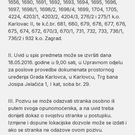
1656, 1690, 1691, 1692, 1693, 1694, 1695, 1696,
1697, 1698/1, 1698/2, 1698/4, 1699, 1704, 1705,
4224, 4203/1, 4203/2, 4204/3, 276/2 i 275/1 k.o.
Karlovac II, te k.č.br. 681, 680, 679, 678, 677, 676,
675, 674, 672, 670/3, 670/1, 731, 732, 733, 736/1,
736/2 i 932 k.o. Zagrad.
II. Uvid u spis predmeta može se izvršiti dana
18.05.2016. godine u 9,00 sati, u Upravnom odjelu
za poslove provedbe dokumenata prostornog
uređenja Grada Karlovca, u Karlovcu, Trg bana
Josipa Jelačića 1, I kat, soba br. 29.
III. Pozivu se može odazvati stranka osobno ili
putem svoga opunomoćenika, a na uvid treba
donijeti dokaz o svojstvu stranke u postupku.
Izmjene i dopune lokacijske dozvole može se izdati i
ako se stranka ne odazove ovom pozivu.