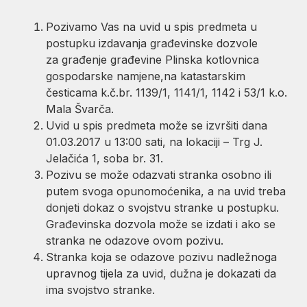
Pozivamo Vas na uvid u spis predmeta u
postupku izdavanja građevinske dozvole
za građenje građevine Plinska kotlovnica
gospodarske namjene,na katastarskim
česticama k.č.br. 1139/1, 1141/1, 1142 i 53/1 k.o.
Mala Švarča.
Uvid u spis predmeta može se izvršiti dana
01.03.2017 u 13:00 sati, na lokaciji – Trg J.
Jelačića 1, soba br. 31.
Pozivu se može odazvati stranka osobno ili
putem svoga opunomoćenika, a na uvid treba
donjeti dokaz o svojstvu stranke u postupku.
Građevinska dozvola može se izdati i ako se
stranka ne odazove ovom pozivu.
Stranka koja se odazove pozivu nadležnoga
upravnog tijela za uvid, dužna je dokazati da
ima svojstvo stranke.