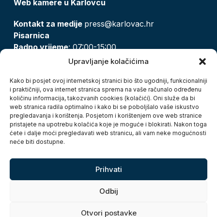
Web kamere u Karlovcu
Kontakt za medije
press@karlovac.hr
Pisarnica
Radno vrijeme
: 07:00-15:00
Email:
pisarnica@karlovac.hr
Upravljanje kolačićima
T:
047 628 210, 047 628 137
Kako bi posjet ovoj internetskoj stranici bio što ugodniji, funkcionalniji
i praktičniji, ova internet stranica sprema na vaše računalo određenu
količinu informacija, takozvanih cookies (kolačići). Oni služe da bi
Zaštita osobnih podataka
web stranica radila optimalno i kako bi se poboljšalo vaše iskustvo
pregledavanja i korištenja. Posjetom i korištenjem ove web stranice
Pristup informacijama
pristajete na upotrebu kolačića koje je moguće i blokirati. Nakon toga
Kolačići
ćete i dalje moći pregledavati web stranicu, ali vam neke mogućnosti
Izjava o pristupačnosti
neće biti dostupne.
Turistička zajednica grada Karlovca
Prihvati
Odbij
Otvori postavke