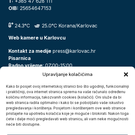
T:
+385 47 628 111
OIB:
25654647153
24.3°C
25.0°C Korana/Karlovac
Web kamere u Karlovcu
Kontakt za medije
press@karlovac.hr
Pisarnica
Radno vrijeme
: 07:00-15:00
Email:
pisarnica@karlovac.hr
Upravljanje kolačićima
T:
047 628 210, 047 628 137
Kako bi posjet ovoj internetskoj stranici bio što ugodniji, funkcionalniji
i praktičniji, ova internet stranica sprema na vaše računalo određenu
količinu informacija, takozvanih cookies (kolačići). Oni služe da bi
Zaštita osobnih podataka
web stranica radila optimalno i kako bi se poboljšalo vaše iskustvo
pregledavanja i korištenja. Posjetom i korištenjem ove web stranice
Pristup informacijama
pristajete na upotrebu kolačića koje je moguće i blokirati. Nakon toga
Kolačići
ćete i dalje moći pregledavati web stranicu, ali vam neke mogućnosti
Izjava o pristupačnosti
neće biti dostupne.