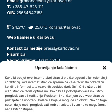
Email:
gradonacelnik@karlovac.hr
T:
+385 47 628 111
OIB:
25654647153
24.3°C
25.0°C Korana/Karlovac
Web kamere u Karlovcu
Kontakt za medije
press@karlovac.hr
Pisarnica
Radno vrijeme
: 07:00-15:00
Email:
pisarnica@karlovac.hr
Upravljanje kolačićima
T:
047 628 210, 047 628 137
Kako bi posjet ovoj internetskoj stranici bio što ugodniji, funkcionalniji
i praktičniji, ova internet stranica sprema na vaše računalo određenu
količinu informacija, takozvanih cookies (kolačići). Oni služe da bi
Zaštita osobnih podataka
web stranica radila optimalno i kako bi se poboljšalo vaše iskustvo
pregledavanja i korištenja. Posjetom i korištenjem ove web stranice
Pristup informacijama
pristajete na upotrebu kolačića koje je moguće i blokirati. Nakon toga
Kolačići
ćete i dalje moći pregledavati web stranicu, ali vam neke mogućnosti
Izjava o pristupačnosti
neće biti dostupne.