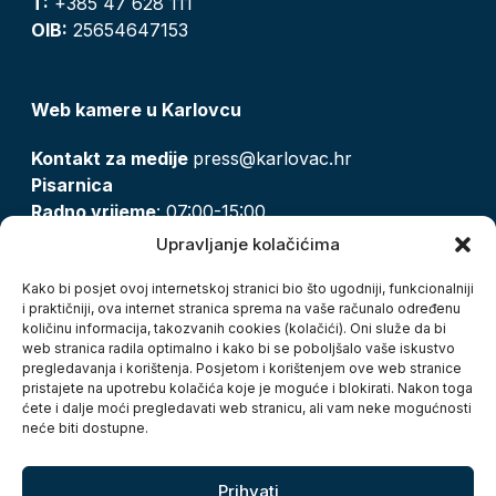
T:
+385 47 628 111
OIB:
25654647153
Web kamere u Karlovcu
Kontakt za medije
press@karlovac.hr
Pisarnica
Radno vrijeme
: 07:00-15:00
Email:
pisarnica@karlovac.hr
Upravljanje kolačićima
T:
047 628 210, 047 628 137
Kako bi posjet ovoj internetskoj stranici bio što ugodniji, funkcionalniji
i praktičniji, ova internet stranica sprema na vaše računalo određenu
količinu informacija, takozvanih cookies (kolačići). Oni služe da bi
Zaštita osobnih podataka
web stranica radila optimalno i kako bi se poboljšalo vaše iskustvo
pregledavanja i korištenja. Posjetom i korištenjem ove web stranice
Pristup informacijama
pristajete na upotrebu kolačića koje je moguće i blokirati. Nakon toga
Kolačići
ćete i dalje moći pregledavati web stranicu, ali vam neke mogućnosti
Izjava o pristupačnosti
neće biti dostupne.
Turistička zajednica grada Karlovca
Prihvati