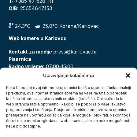
T:
+385 47 628 111
OIB:
25654647153
24.3°C
25.0°C Korana/Karlovac
Web kamere u Karlovcu
Kontakt za medije
press@karlovac.hr
Pisarnica
Radno vrijeme
: 07:00-15:00
Email:
pisarnica@karlovac.hr
Upravljanje kolačićima
T:
047 628 210, 047 628 137
Kako bi posjet ovoj internetskoj stranici bio što ugodniji, funkcionalniji
i praktičniji, ova internet stranica sprema na vaše računalo određenu
količinu informacija, takozvanih cookies (kolačići). Oni služe da bi
Zaštita osobnih podataka
web stranica radila optimalno i kako bi se poboljšalo vaše iskustvo
pregledavanja i korištenja. Posjetom i korištenjem ove web stranice
Pristup informacijama
pristajete na upotrebu kolačića koje je moguće i blokirati. Nakon toga
Kolačići
ćete i dalje moći pregledavati web stranicu, ali vam neke mogućnosti
Izjava o pristupačnosti
neće biti dostupne.