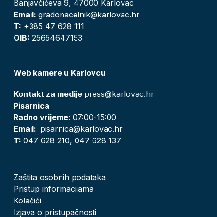
Banjavčićeva 9, 47000 Karlovac
Email:
gradonacelnik@karlovac.hr
T:
+385 47 628 111
OIB:
25654647153
Web kamere u Karlovcu
Kontakt za medije
press@karlovac.hr
Pisarnica
Radno vrijeme
: 07:00-15:00
Email:
pisarnica@karlovac.hr
T:
047 628 210, 047 628 137
Zaštita osobnih podataka
Pristup informacijama
Kolačići
Izjava o pristupačnosti