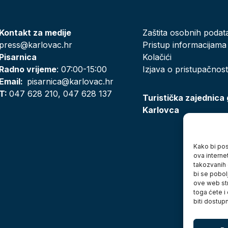
Kontakt za medije
Zaštita osobnih podat
press@karlovac.hr
Pristup informacijama
Pisarnica
Kolačići
Radno vrijeme
: 07:00-15:00
Izjava o pristupačnost
Email:
pisarnica@karlovac.hr
T:
047 628 210, 047 628 137
Turistička zajednica
Karlovca
Kako bi posj
ova interne
takozvanih 
bi se pobol
ove web str
toga ćete i
biti dostup