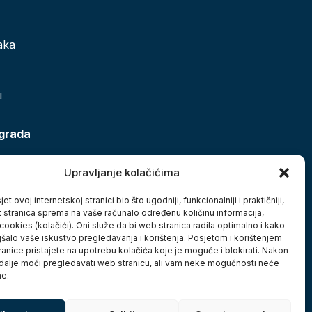
aka
i
 grada
Upravljanje kolačićima
et ovoj internetskoj stranici bio što ugodniji, funkcionalniji i praktičniji,
t stranica sprema na vaše računalo određenu količinu informacija,
cookies (kolačići). Oni služe da bi web stranica radila optimalno i kako
jšalo vaše iskustvo pregledavanja i korištenja. Posjetom i korištenjem
anice pristajete na upotrebu kolačića koje je moguće i blokirati. Nakon
 dalje moći pregledavati web stranicu, ali vam neke mogućnosti neće
ne.