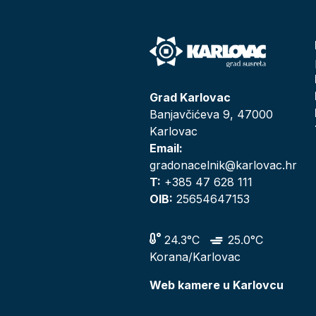
Grad Karlovac
Banjavčićeva 9, 47000
Karlovac
Email:
gradonacelnik@karlovac.hr
T:
+385 47 628 111
OIB:
25654647153
24.3°C
25.0°C
Korana/Karlovac
Web kamere u Karlovcu