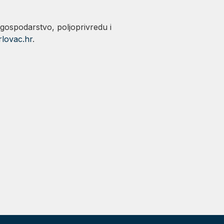
ospodarstvo, poljoprivredu i
rlovac.hr
.