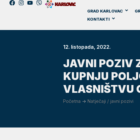
GRAD KARLOVAC
GR
KONTAKTI
12. listopada, 2022.
JAVNI POZIV 
KUPNJU POLJ
VLASNIŠTVU 
Početna
->
Natječaji / javni pozivi