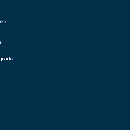
aka
i
 grada