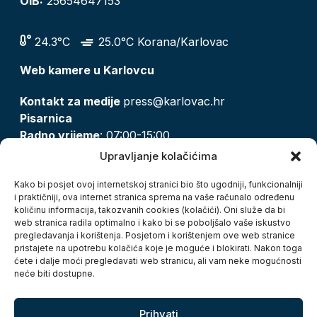
OIB:
25654647153
24.3°C
25.0°C Korana/Karlovac
Web kamere u Karlovcu
Kontakt za medije
press@karlovac.hr
Pisarnica
Radno vrijeme
: 07:00-15:00
Email:
pisarnica@karlovac.hr
Upravljanje kolačićima
T:
047 628 210, 047 628 137
Kako bi posjet ovoj internetskoj stranici bio što ugodniji, funkcionalniji
i praktičniji, ova internet stranica sprema na vaše računalo određenu
količinu informacija, takozvanih cookies (kolačići). Oni služe da bi
Zaštita osobnih podataka
web stranica radila optimalno i kako bi se poboljšalo vaše iskustvo
pregledavanja i korištenja. Posjetom i korištenjem ove web stranice
Pristup informacijama
pristajete na upotrebu kolačića koje je moguće i blokirati. Nakon toga
Kolačići
ćete i dalje moći pregledavati web stranicu, ali vam neke mogućnosti
Izjava o pristupačnosti
neće biti dostupne.
Turistička zajednica grada Karlovca
Prihvati