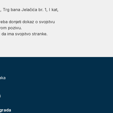
 Trg bana Jelačića br. 1, I kat,
eba donjeti dokaz o svojstvu
vom pozivu.
 da ima svojstvo stranke.
aka
i
 grada