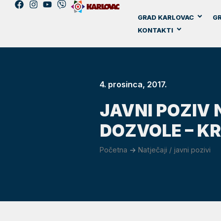
GRAD KARLOVAC
GR
KONTAKTI
4. prosinca, 2017.
JAVNI POZIV 
DOZVOLE – KR
Početna
->
Natječaji / javni pozivi