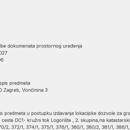
edbe dokumenata prostornog uređenja
027
06
 spis predmeta
0 Zagreb, Vončinina 3
is predmeta u postupku izdavanja lokacijske dozvole za gr
ceste DC1- kružni tok Logorište , 2. skupina,na katastarsk
0/2, 372/1, 374/1, 375/1, 376/1, 380/1, 380/2, 381/1, 386/1,