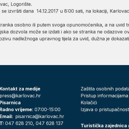
vac, Logorište.
 izvršiti dana 14.12.2017 u 8:00 sati, na lokaciji, Karlovac,
ranka osobno ili putem svoga opunomoćenika, a na uvid tr
jska dozvola može se izdati i ako se stranka ne odazove o
zivu nadležnoga upravnog tijela za uvid, dužna je dokazati
Kontakt za medije
Zaštita osobnih podat
press@karlovac.hr
Pristup informacijama
Pisarnica
Kolačići
Radno vrijeme
: 07:00-15:00
Izjava o pristupačnost
Email:
pisarnica@karlovac.hr
T:
047 628 210, 047 628 137
Turistička zajednica