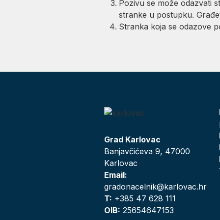
Pozivu se može odazvati st
stranke u postupku. Građe
Stranka koja se odazove po
Grad Karlovac
Banjavčićeva 9, 47000
Karlovac
Email:
gradonacelnik@karlovac.hr
T:
+385 47 628 111
OIB:
25654647153