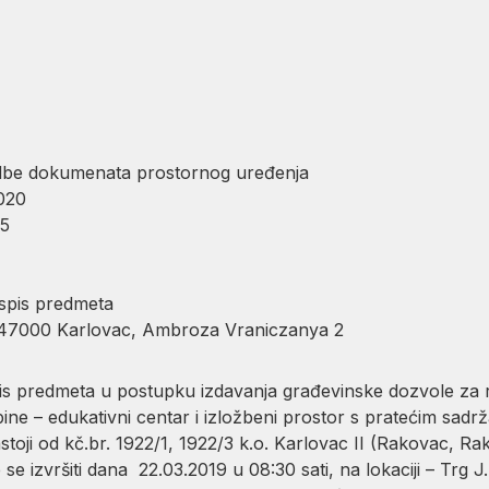
edbe dokumenata prostornog uređenja
020
5
 spis predmeta
000 Karlovac, Ambroza Vraniczanya 2
s predmeta u postupku izdavanja građevinske dozvole za r
ine – edukativni centar i izložbeni prostor s pratećim sad
astoji od kč.br. 1922/1, 1922/3 k.o. Karlovac II (Rakovac, Ra
 izvršiti dana 22.03.2019 u 08:30 sati, na lokaciji – Trg J. 