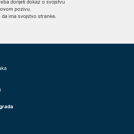
eba donjeti dokaz o svojstvu
 ovom pozivu.
 da ima svojstvo stranke.
aka
i
 grada