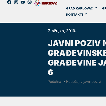
GRAD KARLOVAC
GR
KONTAKTI
7. ožujka, 2019.
JAVNI POZIV 
GRAĐEVINSKE
GRAĐEVINE J
6
Početna
->
Natječaji / javni pozivi