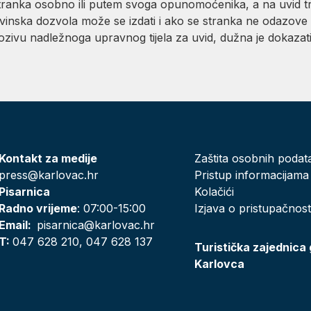
ranka osobno ili putem svoga opunomoćenika, a na uvid tr
vinska dozvola može se izdati i ako se stranka ne odazove
zivu nadležnoga upravnog tijela za uvid, dužna je dokazati
Kontakt za medije
Zaštita osobnih podat
press@karlovac.hr
Pristup informacijama
Pisarnica
Kolačići
Radno vrijeme
: 07:00-15:00
Izjava o pristupačnost
Email:
pisarnica@karlovac.hr
T:
047 628 210, 047 628 137
Turistička zajednica
Karlovca