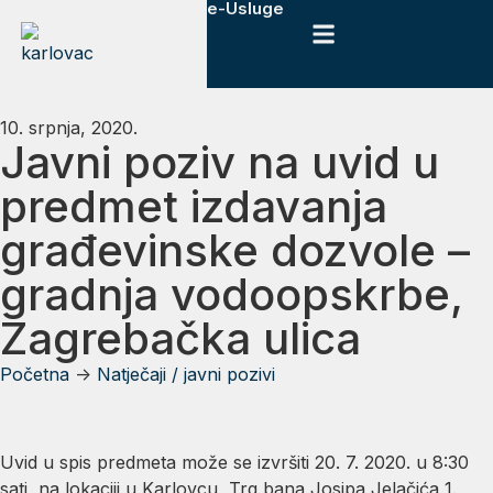
e-Usluge
10. srpnja, 2020.
Javni poziv na uvid u
predmet izdavanja
građevinske dozvole –
gradnja vodoopskrbe,
Zagrebačka ulica
Početna
->
Natječaji / javni pozivi
Uvid u spis predmeta može se izvršiti 20. 7. 2020. u 8:30
sati, na lokaciji u Karlovcu, Trg bana Josipa Jelačića 1.