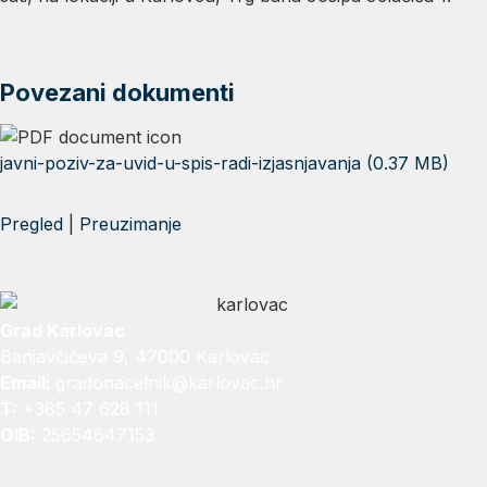
Povezani dokumenti
javni-poziv-za-uvid-u-spis-radi-izjasnjavanja (0.37 MB)
Pregled
|
Preuzimanje
Grad Karlovac
Banjavčićeva 9, 47000 Karlovac
Email:
gradonacelnik@karlovac.hr
T:
+385 47 628 111
OIB:
25654647153