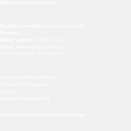
Web kamere u Karlovcu
Kontakt za medije
press@karlovac.hr
Pisarnica
Radno vrijeme
: 07:00-15:00
Email:
pisarnica@karlovac.hr
T:
047 628 210, 047 628 137
Zaštita osobnih podataka
Pristup informacijama
Kolačići
Izjava o pristupačnosti
Turistička zajednica grada Karlovca