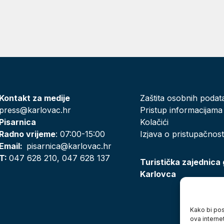
Kontakt za medije
Zaštita osobnih podat
press@karlovac.hr
Pristup informacijama
Pisarnica
Kolačići
Radno vrijeme
: 07:00-15:00
Izjava o pristupačnost
Email:
pisarnica@karlovac.hr
T:
047 628 210, 047 628 137
Turistička zajednica
Karlovca
Kako bi posj
ova interne