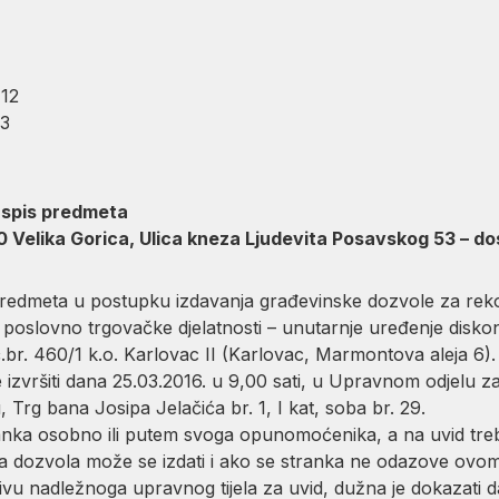
12
3
 spis predmeta
Velika Gorica, Ulica kneza Ljudevita Posavskog 53 – do
predmeta u postupku izdavanja građevinske dozvole za rek
poslovno trgovačke djelatnosti – unutarnje uređenje diskont
č.br. 460/1 k.o. Karlovac II (Karlovac, Marmontova aleja 6).
e izvršiti dana 25.03.2016. u 9,00 sati, u Upravnom odjel
Trg bana Josipa Jelačića br. 1, I kat, soba br. 29.
ranka osobno ili putem svoga opunomoćenika, a na uvid treb
a dozvola može se izdati i ako se stranka ne odazove ovom
ivu nadležnoga upravnog tijela za uvid, dužna je dokazati 