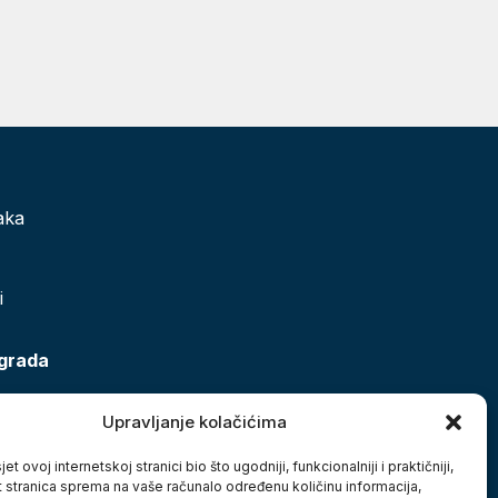
aka
i
 grada
Upravljanje kolačićima
et ovoj internetskoj stranici bio što ugodniji, funkcionalniji i praktičniji,
t stranica sprema na vaše računalo određenu količinu informacija,