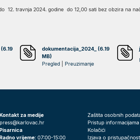
do 12. travnja 2024. godine do 12,00 sati bez obzira na na
(6.19
dokumentacija_2024_ (6.19
MB)
Pregled
|
Preuzimanje
Kontakt za medije
Zaštita osobnih podat
press@karlovac.hr
Pristup informacijama
Pisarnica
Kolačići
Radno vrijeme
: 07:00-15:00
Izjava o pristupačnost