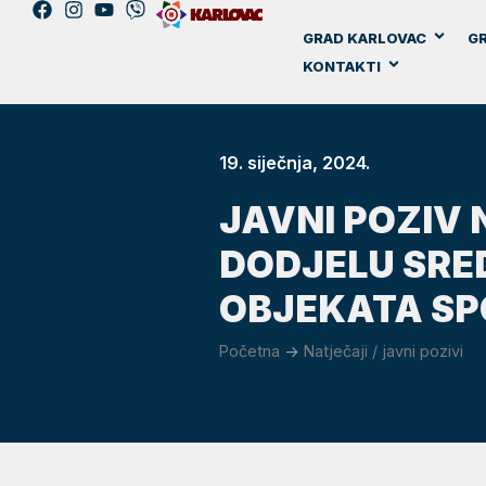
GRAD KARLOVAC
GR
KONTAKTI
19. siječnja, 2024.
JAVNI POZIV
DODJELU SRE
OBJEKATA SPO
Početna
->
Natječaji / javni pozivi