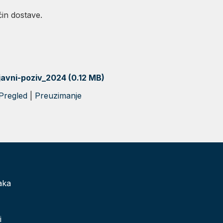
čin dostave.
javni-poziv_2024 (0.12 MB)
Pregled
|
Preuzimanje
aka
i