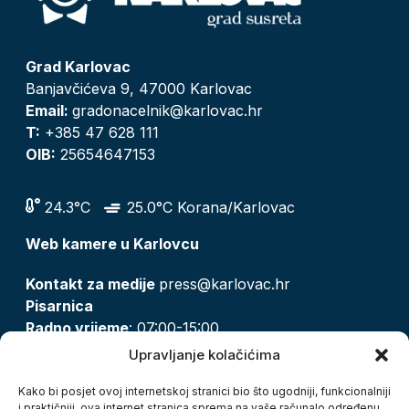
Grad Karlovac
Banjavčićeva 9, 47000 Karlovac
Email:
gradonacelnik@karlovac.hr
T:
+385 47 628 111
OIB:
25654647153
24.3°C
25.0°C Korana/Karlovac
Web kamere u Karlovcu
Kontakt za medije
press@karlovac.hr
Pisarnica
Radno vrijeme
: 07:00-15:00
Email:
pisarnica@karlovac.hr
Upravljanje kolačićima
T:
047 628 210, 047 628 137
Kako bi posjet ovoj internetskoj stranici bio što ugodniji, funkcionalniji
i praktičniji, ova internet stranica sprema na vaše računalo određenu