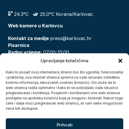
24.3°C
25.0°C Korana/Karlovac
Web kamere u Karlovcu
Kontakt za medije
press@karlovac.hr
Pisarnica
Radno vrijeme
: 07:00-15:00
Email:
pisarnica@karlovac.hr
Upravljanje kolačićima
T:
047 628 210, 047 628 137
Kako bi posjet ovoj internetskoj stranici bio što ugodniji, funkcionalniji
i praktičniji, ova internet stranica sprema na vaše računalo određenu
količinu informacija, takozvanih cookies (kolačići). Oni služe da bi
Zaštita osobnih podataka
web stranica radila optimalno i kako bi se poboljšalo vaše iskustvo
pregledavanja i korištenja. Posjetom i korištenjem ove web stranice
Pristup informacijama
pristajete na upotrebu kolačića koje je moguće i blokirati. Nakon toga
Kolačići
ćete i dalje moći pregledavati web stranicu, ali vam neke mogućnosti
Izjava o pristupačnosti
neće biti dostupne.
Turistička zajednica grada Karlovca
Prihvati