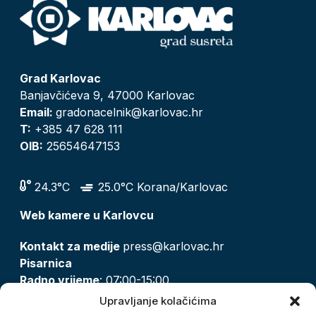
Grad Karlovac
Banjavčićeva 9, 47000 Karlovac
Email:
gradonacelnik@karlovac.hr
T:
+385 47 628 111
OIB:
25654647153
24.3°C
25.0°C Korana/Karlovac
Web kamere u Karlovcu
Kontakt za medije
press@karlovac.hr
Pisarnica
Radno vrijeme
: 07:00-15:00
Email:
pisarnica@karlovac.hr
Upravljanje kolačićima
T:
047 628 210, 047 628 137