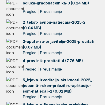
odluka-gradonacelnika-3 (0.24 MB)
Pregled
|
Preuzimanje
2_tekst-javnog-natjecaja-2025-2
(0.04 MB)
Pregled
|
Preuzimanje
3-upute-za-prijavitelje-2025-procitati
(0.07 MB)
Pregled
|
Preuzimanje
4-pravilnik-procitati-4 (7.76 MB)
Pregled
|
Preuzimanje
5_izjava-izvoditelja-aktivnosti-2025_-
popuniti-i-sken-priloziti-u-aplikaciju-
som-natjecaji-2 (0.02 MB)
Pregled
|
Preuzimanje
6_izjava-o-financiranim-projektima-