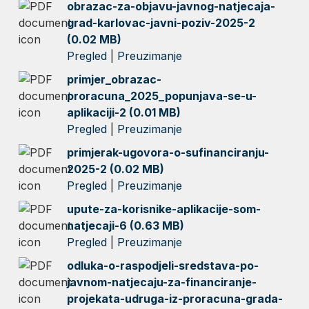
obrazac-za-objavu-javnog-natjecaja-
grad-karlovac-javni-poziv-2025-2
(0.02 MB)
Pregled
|
Preuzimanje
primjer_obrazac-
proracuna_2025_popunjava-se-u-
aplikaciji-2 (0.01 MB)
Pregled
|
Preuzimanje
primjerak-ugovora-o-sufinanciranju-
2025-2 (0.02 MB)
Pregled
|
Preuzimanje
upute-za-korisnike-aplikacije-som-
natjecaji-6 (0.63 MB)
Pregled
|
Preuzimanje
odluka-o-raspodjeli-sredstava-po-
javnom-natjecaju-za-financiranje-
projekata-udruga-iz-proracuna-grada-