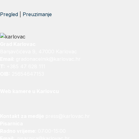
Pregled
|
Preuzimanje
Grad Karlovac
Banjavčićeva 9, 47000 Karlovac
Email:
gradonacelnik@karlovac.hr
T:
+385 47 628 111
OIB:
25654647153
Web kamere u Karlovcu
Kontakt za medije
press@karlovac.hr
Pisarnica
Radno vrijeme
: 07:00-15:00
Email:
pisarnica@karlovac.hr