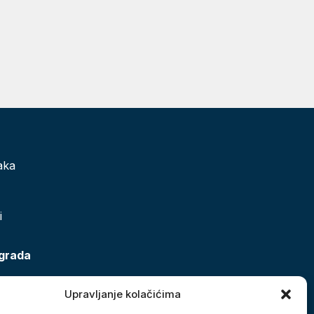
aka
i
 grada
Upravljanje kolačićima