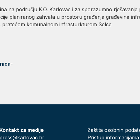
na na području K.O. Karlovac i za sporazumno rješavanje pi
acije planiranog zahvata u prostoru građenja građevine in
 s pratećom komunalnom infrasturkturom Selce
nica-
Kontakt za medije
Zaštita osobnih podat
press@karlovac.hr
Pristup informacijama