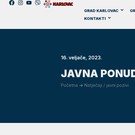
GRAD KARLOVAC
GR
KONTAKTI
16. veljače, 2023.
JAVNA PONUD
Početna
->
Natječaji / javni pozivi