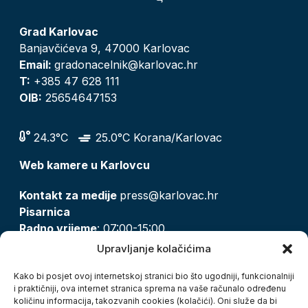
Grad Karlovac
Banjavčićeva 9, 47000 Karlovac
Email:
gradonacelnik@karlovac.hr
T:
+385 47 628 111
OIB:
25654647153
24.3°C
25.0°C Korana/Karlovac
Web kamere u Karlovcu
Kontakt za medije
press@karlovac.hr
Pisarnica
Radno vrijeme
: 07:00-15:00
Email:
pisarnica@karlovac.hr
Upravljanje kolačićima
T:
047 628 210, 047 628 137
Kako bi posjet ovoj internetskoj stranici bio što ugodniji, funkcionalniji
i praktičniji, ova internet stranica sprema na vaše računalo određenu
količinu informacija, takozvanih cookies (kolačići). Oni služe da bi