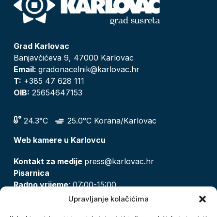
Grad Karlovac
Banjavčićeva 9, 47000 Karlovac
Email:
gradonacelnik@karlovac.hr
T:
+385 47 628 111
OIB:
25654647153
24.3°C
25.0°C Korana/Karlovac
Web kamere u Karlovcu
Kontakt za medije
press@karlovac.hr
Pisarnica
Radno vrijeme
: 07:00-15:00
Email:
pisarnica@karlovac.hr
Upravljanje kolačićima
T:
047 628 210, 047 628 137