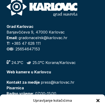
Grad Karlovac
Banjavčićeva 9, 47000 Karlovac
Email:
gradonacelnik@karlovac.hr
T:
+385 47 628 111
OIB:
25654647153
24.3°C
25.0°C Korana/Karlovac
Web kamere u Karlovcu
Kontakt za medije
press@karlovac.hr
Pisarnica
Radno vrijeme
: 07:00-15:00
Email:
pisarnica@karlovac.hr
Upravljanje kolačićima
T:
047 628 210, 047 628 137