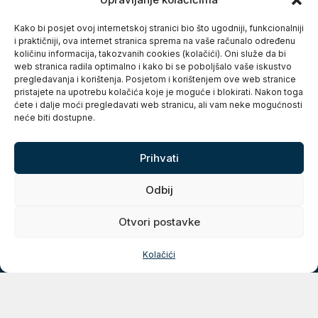
Grad Karlovac
Banjavčićeva 9, 47000 Karlovac
Kako bi posjet ovoj internetskoj stranici bio što ugodniji, funkcionalniji
i praktičniji, ova internet stranica sprema na vaše računalo određenu
Email:
gradonacelnik@karlovac.hr
količinu informacija, takozvanih cookies (kolačići). Oni služe da bi
T:
+385 47 628 111
web stranica radila optimalno i kako bi se poboljšalo vaše iskustvo
OIB:
25654647153
pregledavanja i korištenja. Posjetom i korištenjem ove web stranice
pristajete na upotrebu kolačića koje je moguće i blokirati. Nakon toga
ćete i dalje moći pregledavati web stranicu, ali vam neke mogućnosti
neće biti dostupne.
24.3°C
25.0°C Korana/Karlovac
Web kamere u Karlovcu
Prihvati
Kontakt za medije
press@karlovac.hr
Odbij
Pisarnica
Radno vrijeme
: 07:00-15:00
Otvori postavke
Email:
pisarnica@karlovac.hr
T:
047 628 210, 047 628 137
Kolačići
Zaštita osobnih podataka