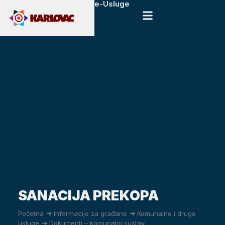
e-Usluge
SANACIJA PREKOPA
Početna
->
Informacije za građane
->
Komunalne i druge
usluge
->
Dokumenti – komunalni sustav