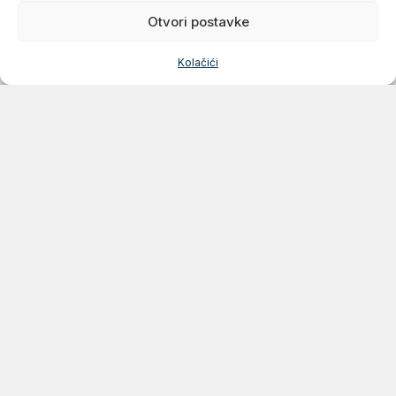
socijalnog sadržaja
Otvori postavke
Financiranje vatrogastva
Kolačići
Grad Karlovac
Banjavčićeva 9, 47000 Karlovac
Email:
gradonacelnik@karlovac.hr
T:
+385 47 628 111
OIB:
25654647153