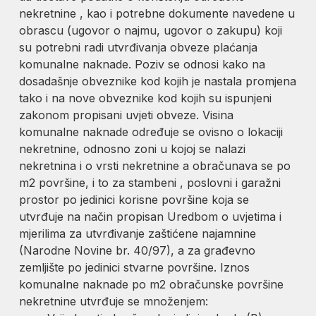
nekretnine , kao i potrebne dokumente navedene u
obrascu (ugovor o najmu, ugovor o zakupu) koji
su potrebni radi utvrđivanja obveze plaćanja
komunalne naknade. Poziv se odnosi kako na
dosadašnje obveznike kod kojih je nastala promjena
tako i na nove obveznike kod kojih su ispunjeni
zakonom propisani uvjeti obveze. Visina
komunalne naknade određuje se ovisno o lokaciji
nekretnine, odnosno zoni u kojoj se nalazi
nekretnina i o vrsti nekretnine a obračunava se po
m2 površine, i to za stambeni , poslovni i garažni
prostor po jedinici korisne površine koja se
utvrđuje na način propisan Uredbom o uvjetima i
mjerilima za utvrđivanje zaštićene najamnine
(Narodne Novine br. 40/97), a za građevno
zemljište po jedinici stvarne površine. Iznos
komunalne naknade po m2 obračunske površine
nekretnine utvrđuje se množenjem: