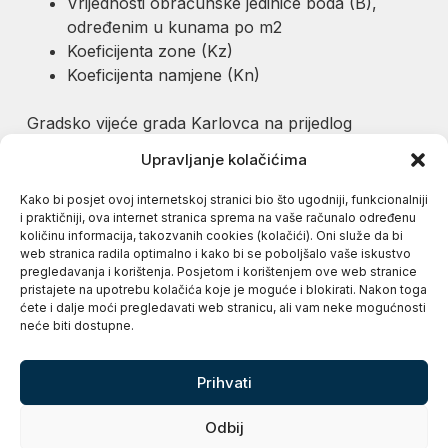
Vrijednosti obračunske jedinice boda (B),
određenim u kunama po m2
Koeficijenta zone (Kz)
Koeficijenta namjene (Kn)
Gradsko vijeće grada Karlovca na prijedlog
gradskog poglavarstva nakon donošenja odluke o
Upravljanje kolačićima
komunalnoj naknadi za svaku kalendarsku godinu
u skladu s predviđenim sredstvima i izvorima
Kako bi posjet ovoj internetskoj stranici bio što ugodniji, funkcionalniji
financiranja donosi Program održavanja
i praktičniji, ova internet stranica sprema na vaše računalo određenu
količinu informacija, takozvanih cookies (kolačići). Oni služe da bi
komunalne infrastrukture, kojim se financiraju
web stranica radila optimalno i kako bi se poboljšalo vaše iskustvo
djelatnosti :
pregledavanja i korištenja. Posjetom i korištenjem ove web stranice
pristajete na upotrebu kolačića koje je moguće i blokirati. Nakon toga
ćete i dalje moći pregledavati web stranicu, ali vam neke mogućnosti
Odvodnja atmosferskih voda
neće biti dostupne.
Održavanje čistoće javnih površina
Održavanje nerazvrstanih cesta
Prihvati
Održavanje javne rasvjete
Održavanje groblja
Odbij
Održavanje objekata školskog , zdravstvenog i